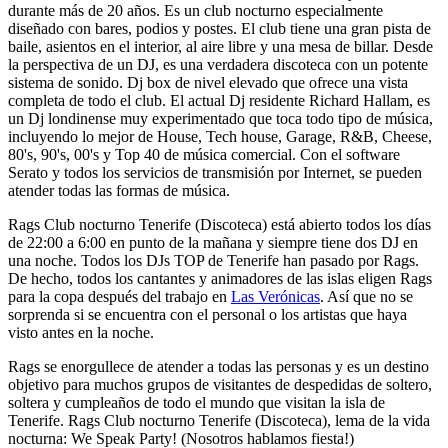
durante más de 20 años. Es un club nocturno especialmente
diseñado con bares, podios y postes. El club tiene una gran pista de
baile, asientos en el interior, al aire libre y una mesa de billar. Desde
la perspectiva de un DJ, es una verdadera discoteca con un potente
sistema de sonido. Dj box de nivel elevado que ofrece una vista
completa de todo el club. El actual Dj residente Richard Hallam, es
un Dj londinense muy experimentado que toca todo tipo de música,
incluyendo lo mejor de House, Tech house, Garage, R&B, Cheese,
80's, 90's, 00's y Top 40 de música comercial. Con el software
Serato y todos los servicios de transmisión por Internet, se pueden
atender todas las formas de música.
Rags Club nocturno Tenerife (Discoteca) está abierto todos los días
de 22:00 a 6:00 en punto de la mañana y siempre tiene dos DJ en
una noche. Todos los DJs TOP de Tenerife han pasado por Rags.
De hecho, todos los cantantes y animadores de las islas eligen Rags
para la copa después del trabajo en
Las Verónicas
. Así que no se
sorprenda si se encuentra con el personal o los artistas que haya
visto antes en la noche.
Rags se enorgullece de atender a todas las personas y es un destino
objetivo para muchos grupos de visitantes de despedidas de soltero,
soltera y cumpleaños de todo el mundo que visitan la isla de
Tenerife. Rags Club nocturno Tenerife (Discoteca), lema de la vida
nocturna: We Speak Party! (Nosotros hablamos fiesta!)