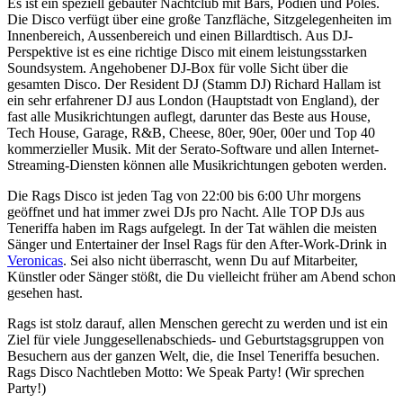
Es ist ein speziell gebauter Nachtclub mit Bars, Podien und Poles.
Die Disco verfügt über eine große Tanzfläche, Sitzgelegenheiten im
Innenbereich, Aussenbereich und einen Billardtisch. Aus DJ-
Perspektive ist es eine richtige Disco mit einem leistungsstarken
Soundsystem. Angehobener DJ-Box für volle Sicht über die
gesamten Disco. Der Resident DJ (Stamm DJ) Richard Hallam ist
ein sehr erfahrener DJ aus London (Hauptstadt von England), der
fast alle Musikrichtungen auflegt, darunter das Beste aus House,
Tech House, Garage, R&B, Cheese, 80er, 90er, 00er und Top 40
kommerzieller Musik. Mit der Serato-Software und allen Internet-
Streaming-Diensten können alle Musikrichtungen geboten werden.
Die Rags Disco ist jeden Tag von 22:00 bis 6:00 Uhr morgens
geöffnet und hat immer zwei DJs pro Nacht. Alle TOP DJs aus
Teneriffa haben im Rags aufgelegt. In der Tat wählen die meisten
Sänger und Entertainer der Insel Rags für den After-Work-Drink in
Veronicas
. Sei also nicht überrascht, wenn Du auf Mitarbeiter,
Künstler oder Sänger stößt, die Du vielleicht früher am Abend schon
gesehen hast.
Rags ist stolz darauf, allen Menschen gerecht zu werden und ist ein
Ziel für viele Junggesellenabschieds- und Geburtstagsgruppen von
Besuchern aus der ganzen Welt, die, die Insel Teneriffa besuchen.
Rags Disco Nachtleben Motto: We Speak Party! (Wir sprechen
Party!)